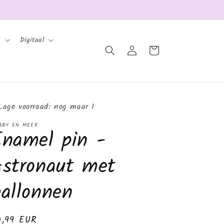
d
Digitaal
Inloggen
Winkelwagen
Lage voorraad: nog maar 1
BBY EN MEER
Enamel pin -
Astronaut met
allonnen
ormale
4,99 EUR