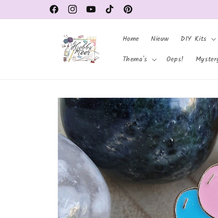
Meteen
naar de
Facebook
Instagram
YouTube
TikTok
Pinterest
content
Home
Nieuw
DIY Kits
Thema's
Oeps!
Myster
Ga direct naar
productinformatie