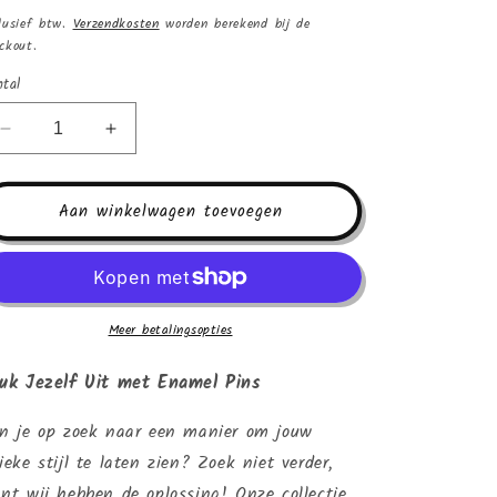
ijs
lusief btw.
Verzendkosten
worden berekend bij de
ckout.
tal
Aantal
Aantal
verlagen
verhogen
voor
voor
Enamel
Enamel
Aan winkelwagen toevoegen
pin
pin
-
-
Astronaut
Astronaut
met
met
ballonnen
ballonnen
Meer betalingsopties
uk Jezelf Uit met Enamel Pins
n je op zoek naar een manier om jouw
ieke stijl te laten zien? Zoek niet verder,
nt wij hebben de oplossing! Onze collectie