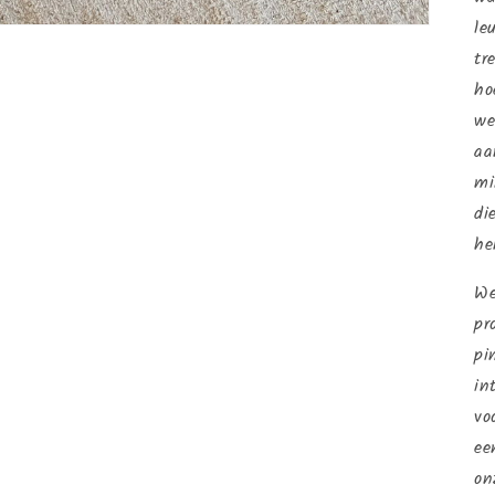
le
tr
ho
we
aa
mi
di
he
We
pr
pi
in
vo
ee
on