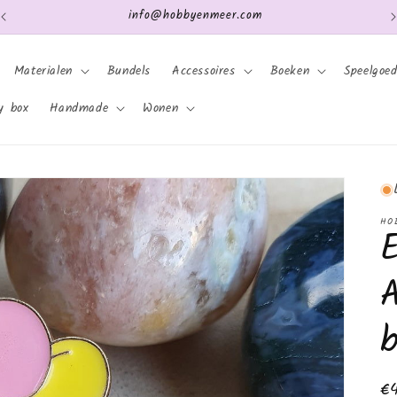
Verzending: Nederland en België
Materialen
Bundels
Accessoires
Boeken
Speelgoe
y box
Handmade
Wonen
HO
b
N
€