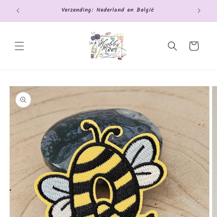
Meteen
Verzending: Nederland en België
naar de
content
Winkelwagen
Ga direct naar
productinformatie