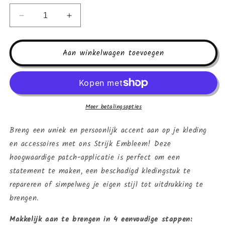
Aantal
Aantal
verlagen
verhogen
voor
voor
Strijk
Strijk
Aan winkelwagen toevoegen
embleem
embleem
-
-
Iron
Iron
on
on
Patch
Patch
Meer betalingsopties
-
-
Bij
Bij
Breng een uniek en persoonlijk accent aan op je kleding
alfabet
alfabet
en accessoires met ons Strijk Embleem! Deze
letter
letter
hoogwaardige patch-applicatie is perfect om een
Q
Q
statement te maken, een beschadigd kledingstuk te
repareren of simpelweg je eigen stijl tot uitdrukking te
brengen.
Makkelijk aan te brengen in 4 eenvoudige stappen: