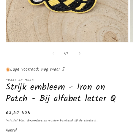
Media
M
1
2
van
openen
o
1
/
2
in
in
modaal
m
Lage voorraad: nog maar 5
HOBBY EN MEER
Strijk embleem - Iron on
Patch - Bij alfabet letter Q
Normale
€2,50 EUR
prijs
Inclusief btw.
Verzendkosten
worden berekend bij de checkout.
Aantal